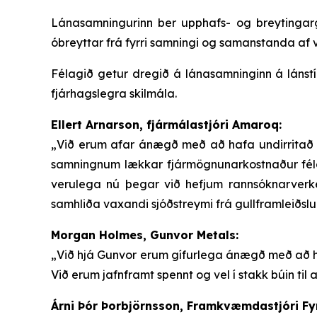
Lánasamningurinn ber upphafs- og breytingarg
óbreyttar frá fyrri samningi og samanstanda af 
Félagið getur dregið á lánasamninginn á lánst
fjárhagslegra skilmála.
Ellert Arnarson, fjármálastjóri Amaroq:
„Við erum afar ánægð með að hafa undirritað n
samningnum lækkar fjármögnunarkostnaður félagsi
verulega nú þegar við hefjum rannsóknarverk
samhliða vaxandi sjóðstreymi frá gullframleiðslu
Morgan Holmes, Gunvor Metals:
„Við hjá Gunvor erum gífurlega ánægð með að he
Við erum jafnframt spennt og vel í stakk búin t
Árni Þór Þorbjörnsson, Framkvæmdastjóri Fy