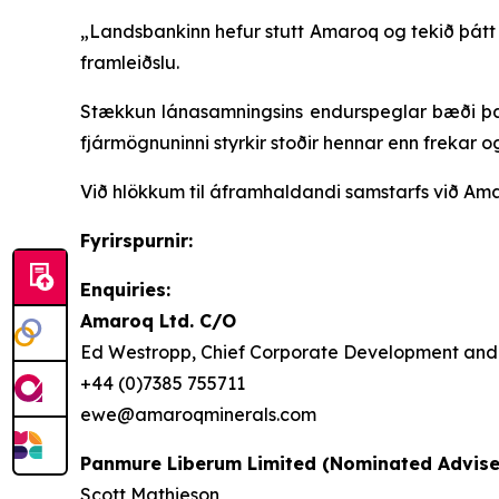
„Landsbankinn hefur stutt Amaroq og tekið þátt 
framleiðslu.
Stækkun lánasamningsins endurspeglar bæði þ
fjármögnuninni styrkir stoðir hennar enn frekar o
Við hlökkum til áframhaldandi samstarfs við Ama
Fyrirspurnir:
Enquiries:
Amaroq Ltd. C/O
Ed Westropp, Chief Corporate Development and 
+44 (0)7385 755711
ewe@amaroqminerals.com
Panmure Liberum Limited (Nominated Advise
Scott Mathieson