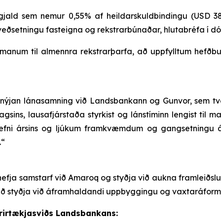
jald sem nemur 0,55% af heildarskuldbindingu (USD 38
veðsetningu fasteigna og rekstrarbúnaðar, hlutabréfa í d
ímanum til almennra rekstrarþarfa, að uppfylltum hefð
ýjan lánasamning við Landsbankann og Gunvor, sem tvöfal
ns, lausafjárstaða styrkist og lánstíminn lengist til maí
efni ársins og ljúkum framkvæmdum og gangsetningu á
.“
fja samstarf við Amaroq og styðja við aukna framleiðslu
il að styðja við áframhaldandi uppbyggingu og vaxtaráform
rirtækjasviðs Landsbankans: