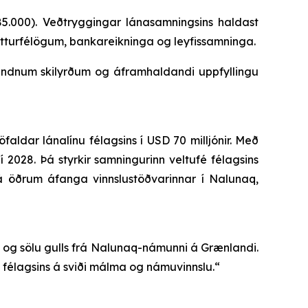
5.000). Veðtryggingar lánasamningsins haldast
ótturfélögum, bankareikninga og leyfissamninga.
bundnum skilyrðum og áframhaldandi uppfyllingu
dar lánalínu félagsins í USD 70 milljónir. Með
 2028. Þá styrkir samningurinn veltufé félagsins
 öðrum áfanga vinnslustöðvarinnar í Nalunaq,
 og sölu gulls frá Nalunaq-námunni á Grænlandi.
 félagsins á sviði málma og námuvinnslu.“