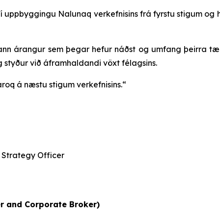
í uppbyggingu Nalunaq verkefnisins frá fyrstu stigum og h
ann árangur sem þegar hefur náðst og umfang þeirra t
g styður við áframhaldandi vöxt félagsins.
roq á næstu stigum verkefnisins.“
Strategy Officer
r and Corporate Broker)