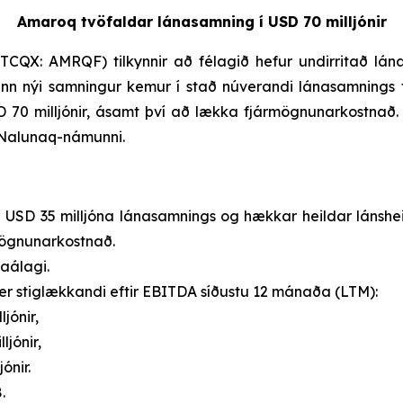
Amaroq tvöfaldar lánasamning í USD 70 milljónir
X: AMRQF) tilkynnir að félagið hefur undirritað lánasa
nn nýi samningur kemur í stað núverandi lánasamnings 
USD 70 milljónir, ásamt því að lækka fjármögnunarkostna
á Nalunaq-námunni.
USD 35 milljóna lánasamnings og hækkar heildar lánsheim
rmögnunarkostnað.
aálagi.
r stiglækkandi eftir EBITDA síðustu 12 mánaða (LTM):
jónir,
jónir,
ónir.
.