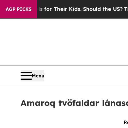
ntrols for Their Kids. Should the US?
The Pentago
AGP PICKS
Menu
Amaroq tvöfaldar lánasa
R