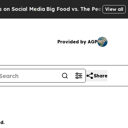
l Media
Big Food vs. The People. Big Food’s 239 L
View all
Provided by AGP
Share
d.