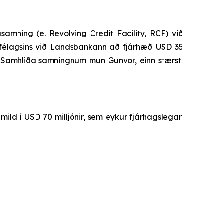
mning (e. Revolving Credit Facility, RCF) við
félagsins við Landsbankann að fjárhæð USD 35
ð. Samhliða samningnum mun Gunvor, einn stærsti
ild í USD 70 milljónir, sem eykur fjárhagslegan