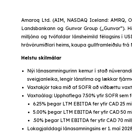
Amaroq Ltd. (AIM, NASDAQ Iceland: AMRQ, OTCQ
Landsbankann og Gunvor Group („Gunvor“). Hi
milljóna og tvöfaldar lánsheimild félagsins í 
hrávörumiðlari heims, kaupa gullframleiðslu fr
Helstu skilmálar
Nýi lánasamningurinn kemur í stað núverandi 
sveigjanleika, lengir lánstíma og lækkar fjá
Vaxtakjör taka mið af SOFR að viðbættu vaxt
Vaxtaálag: Upphaflega 7.50% yfir SOFR sem fe
6.25% þegar LTM EBITDA fer yfir CAD 25 mill
5.00% þegar LTM EBITDA fer yfir CAD 50 mill
.50% þegar LTM EBITDA fer yfir CAD 70 millj
Lokagjalddagi lánasamningsins er 1. maí 2028