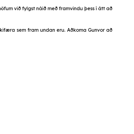
öfum við fylgst náið með framvindu þess í átt að
ækifæra sem fram undan eru. Aðkoma Gunvor að