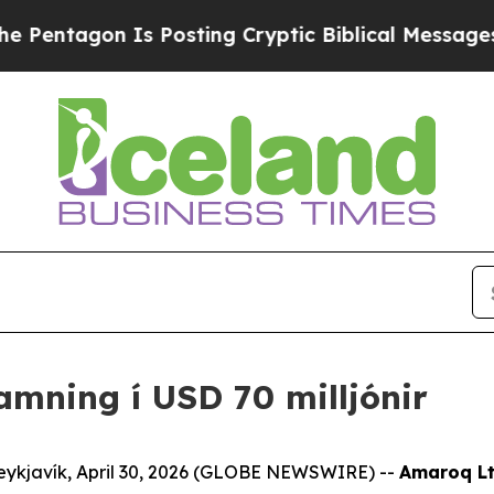
n Is Posting Cryptic Biblical Messages on Socia
mning í USD 70 milljónir
eykjavík, April 30, 2026 (GLOBE NEWSWIRE) --
Amaroq Lt